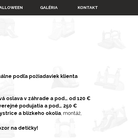
▼
ALLOWEEN
GALÉRIA
KONTAKT
álne podľa požiadaviek klienta
á oslava v záhrade a pod… od 120 €
 verejné podujatia a pod… 250 €
ystrice a blízkeho okolia
, montáž,
ozor na detičky!