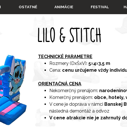
Preskočiť menu
▼
▼
▼
I
OSTATNÉ
ANIMÁCIE
FESTIVAL
H
LILO & STITCH
TECHNICKÉ PARAMETRE
Rozmery (DxŠxV):
5
x
4
x
3,5 m
Cena:
cenu určujeme vždy individu
ORIENTAČNÁ CENA
Nekomerčný prenájom:
narodeninov
Komerčný prenájom:
obce, hotely,
V cene je doprava v rámci
Banskej B
následná demontáž a odvoz
V cene atrakcie nie je zahrnutý d