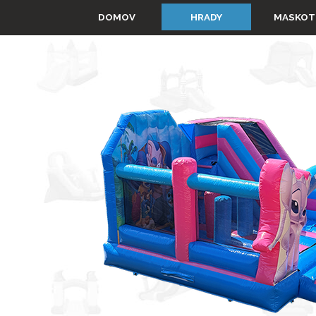
Prejsť na obsah
▼
DOMOV
HRADY
MASKOT