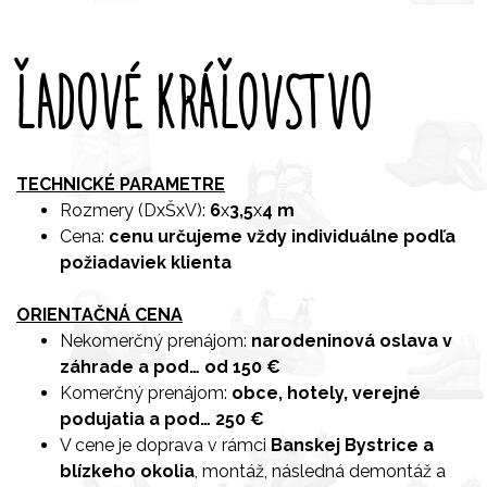
ĽADOVÉ KRÁĽOVSTVO
TECHNICKÉ PARAMETRE
Rozmery (DxŠxV):
6
x
3,5
x
4 m
Cena:
cenu určujeme vždy individuálne podľa
požiadaviek klienta
ORIENTAČNÁ CENA
Nekomerčný prenájom:
narodeninová oslava v
záhrade a pod… od 150 €
Komerčný prenájom:
obce, hotely, verejné
podujatia a pod… 250 €
V cene je doprava v rámci
Banskej Bystrice a
blízkeho okolia
, montáž, následná demontáž a